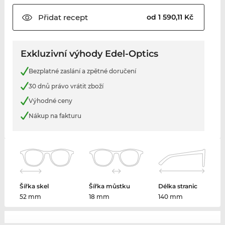
Přidat
recept
od 1 590,11 Kč
Exkluzivní výhody Edel-Optics
Bezplatné zaslání a zpětné doručení
30 dnů právo vrátit zboží
Výhodné ceny
Nákup na fakturu
Šířka skel
Šířka můstku
Délka stranic
52 mm
18 mm
140 mm