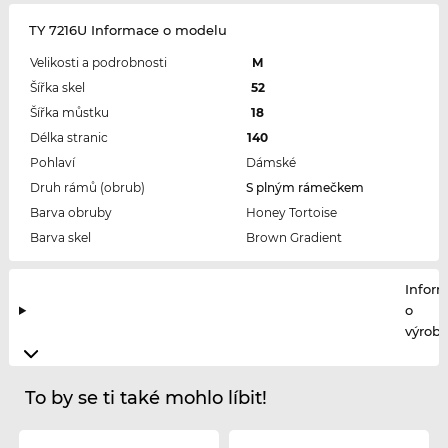
TY 7216U Informace o modelu
Velikosti a podrobnosti
M
Šířka skel
52
Šířka můstku
18
Délka stranic
140
Pohlaví
Dámské
Druh rámů (obrub)
S plným rámečkem
Barva obruby
Honey Tortoise
Barva skel
Brown Gradient
Infor
o
výrobc
To by se ti také mohlo líbit!