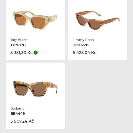
Tory Burch
Jimmy Choo
TY7187U
JC5022B
3 331,30 Kč
5 423,04 Kč
Burberry
BE4449
5 907,24 Kč