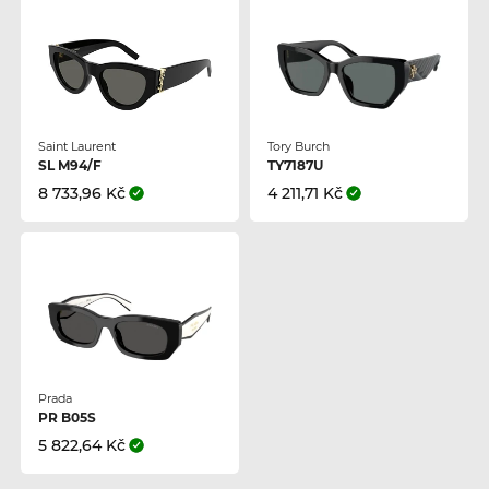
Saint Laurent
Tory Burch
SL M94/F
TY7187U
8 733,96 Kč
4 211,71 Kč
Prada
PR B05S
5 822,64 Kč