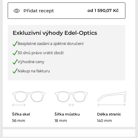
Přidat
recept
od 1 590,07 Kč
Exkluzivní výhody Edel-Optics
Bezplatné zaslání a zpětné doručení
30 dnů právo vrátit zboží
Výhodné ceny
Nákup na fakturu
Šířka skel
Šířka můstku
Délka stranic
56 mm
18 mm
140 mm