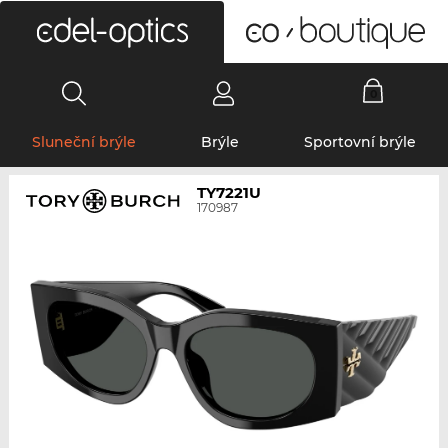
0
Sluneční brýle
Brýle
Sportovní brýle
TY7221U
170987