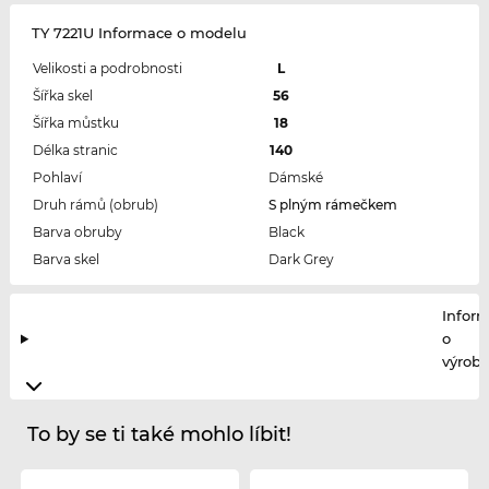
TY 7221U Informace o modelu
Velikosti a podrobnosti
L
Šířka skel
56
Šířka můstku
18
Délka stranic
140
Pohlaví
Dámské
Druh rámů (obrub)
S plným rámečkem
Barva obruby
Black
Barva skel
Dark Grey
Infor
o
výrobc
To by se ti také mohlo líbit!