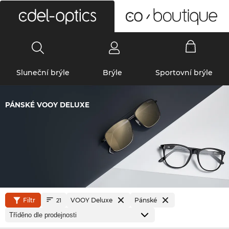
0
Sluneční brýle
Brýle
Sportovní brýle
PÁNSKÉ VOOY DELUXE
Filtr
VOOY Deluxe
Pánské
21