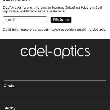
Dopřej svému e-mailu trochu luxusu. Čekají na tebe privátní
výprodeje, exkluzivní akce a ještě více!
Další informace o zpracování tvých osobních údajů najdeš
zde
.
O nás
Služby