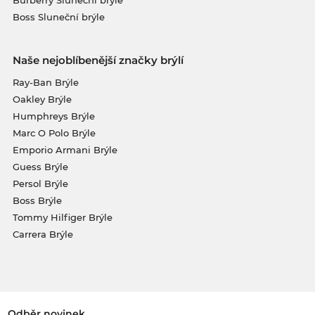
Boss Sluneční brýle
Naše nejoblíbenější značky brýlí
Ray-Ban Brýle
Oakley Brýle
Humphreys Brýle
Marc O Polo Brýle
Emporio Armani Brýle
Guess Brýle
Persol Brýle
Boss Brýle
Tommy Hilfiger Brýle
Carrera Brýle
Odběr novinek