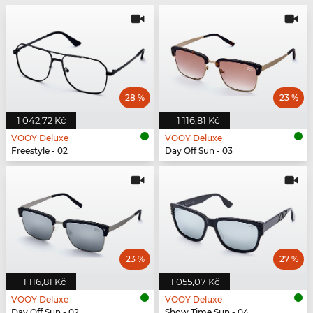
28 %
23 %
1 042,72 Kč
1 116,81 Kč
VOOY Deluxe
VOOY Deluxe
Freestyle - 02
Day Off Sun - 03
23 %
27 %
1 116,81 Kč
1 055,07 Kč
VOOY Deluxe
VOOY Deluxe
Day Off Sun - 02
Show Time Sun - 04