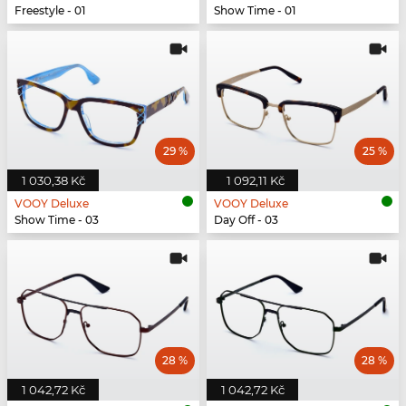
Freestyle - 01
Show Time - 01
29 %
25 %
1 030,38 Kč
1 092,11 Kč
VOOY Deluxe
VOOY Deluxe
Show Time - 03
Day Off - 03
28 %
28 %
1 042,72 Kč
1 042,72 Kč