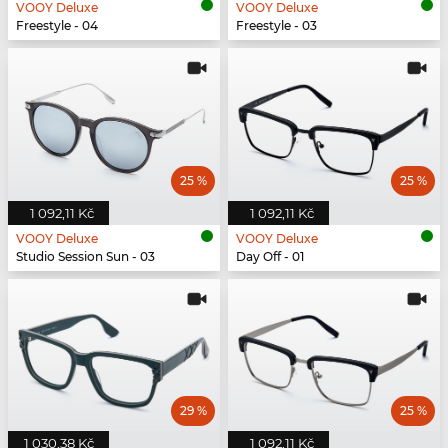
VOOY Deluxe
VOOY Deluxe
Freestyle - 04
Freestyle - 03
25 %
25 %
1 092,11 Kč
1 092,11 Kč
VOOY Deluxe
VOOY Deluxe
Studio Session Sun - 03
Day Off - 01
29 %
25 %
1 030,38 Kč
1 092,11 Kč