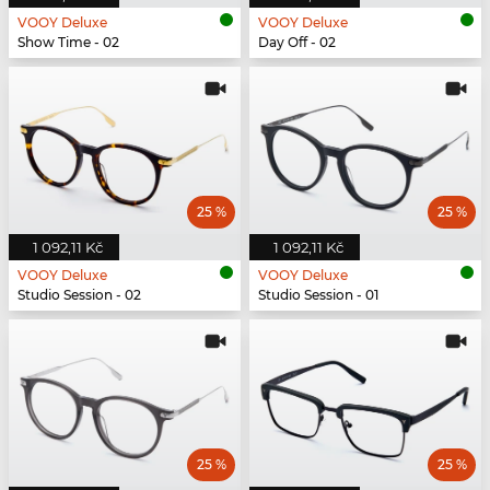
VOOY Deluxe
VOOY Deluxe
Show Time - 02
Day Off - 02
25 %
25 %
1 092,11 Kč
1 092,11 Kč
VOOY Deluxe
VOOY Deluxe
Studio Session - 02
Studio Session - 01
25 %
25 %