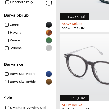
Lichoběžníkový
Barva obrub
1 030,38 Kč
VOOY Deluxe
Černé
Show Time - 02
Havana
Zelené
Stříbrné
Barva skel
Barva Skel Modré
Barva Skel Hnědé
Skla
1 092,11 Kč
VOOY Deluxe
S Možností Výměny Skel