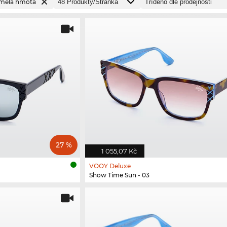
mělá hmota
27 %
1 055,07 Kč
VOOY Deluxe
Show Time Sun - 03