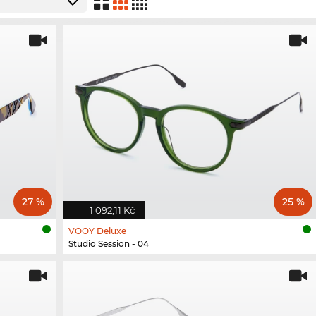
27 %
25 %
1 092,11 Kč
VOOY Deluxe
Studio Session - 04