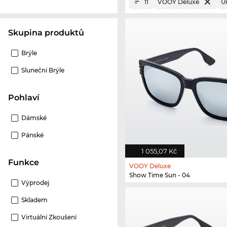
VOOY Deluxe
U
11
Skupina produktů
Brýle
Sluneční Brýle
Pohlaví
Dámské
Pánské
1 055,07 Kč
Funkce
VOOY Deluxe
Show Time Sun - 04
Výprodej
Skladem
Virtuální Zkoušení