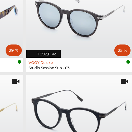
29 %
25 %
1 092,11 Kč
VOOY Deluxe
Studio Session Sun - 03