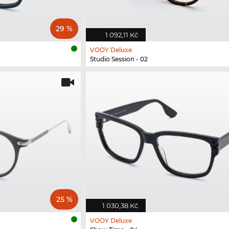
29 %
1 092,11 Kč
VOOY Deluxe
Studio Session - 02
25 %
1 030,38 Kč
VOOY Deluxe