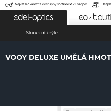
Největší okamžitě dostupný sortiment v Evropě!
Bezpla
Sluneční brýle
VOOY DELUXE UMĚLÁ HMO