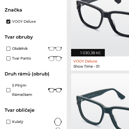
Značka
VOOY Deluxe
Tvar obruby
Obdélník
1 030,38 Kč
Tvar Panto
VOOY Deluxe
Show Time - 01
Druh rámů (obrub)
S Plným
Rámečkem
tvar obličeje
Kulatý