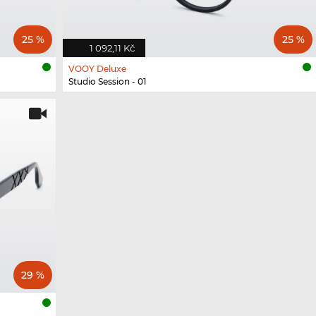
25 %
25 %
1 092,11 Kč
VOOY Deluxe
Studio Session - 01
29 %