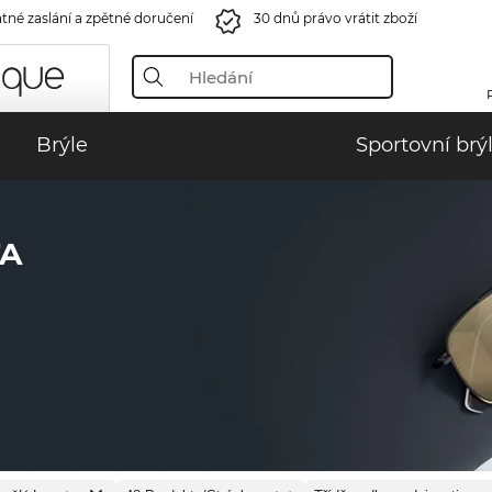
tné zaslání a zpětné doručení
30 dnů právo vrátit zboží
Brýle
Sportovní brý
TA