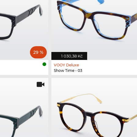
29 %
1 030,38 Kč
VOOY Deluxe
Show Time - 03