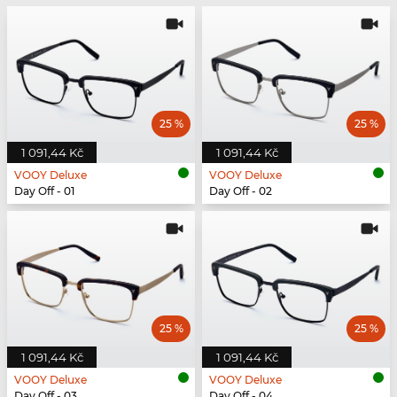
25 %
25 %
1 091,44 Kč
1 091,44 Kč
VOOY Deluxe
VOOY Deluxe
Day Off - 01
Day Off - 02
25 %
25 %
1 091,44 Kč
1 091,44 Kč
VOOY Deluxe
VOOY Deluxe
Day Off - 03
Day Off - 04