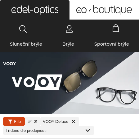
0
Sluneční brýle
Brýle
Sportovní brýle
VOOY
Filtr
VOOY Deluxe
21