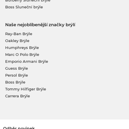
Boss Sluneční brýle
Naše nejoblíbenější značky brýlí
Ray-Ban Brýle
Oakley Brýle
Humphreys Brýle
Marc O Polo Brýle
Emporio Armani Brýle
Guess Brýle
Persol Brýle
Boss Brýle
Tommy Hilfiger Brýle
Carrera Brýle
Odběr novinek