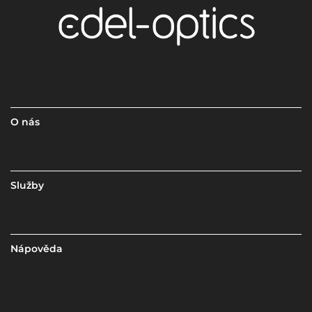
O nás
Služby
Nápověda