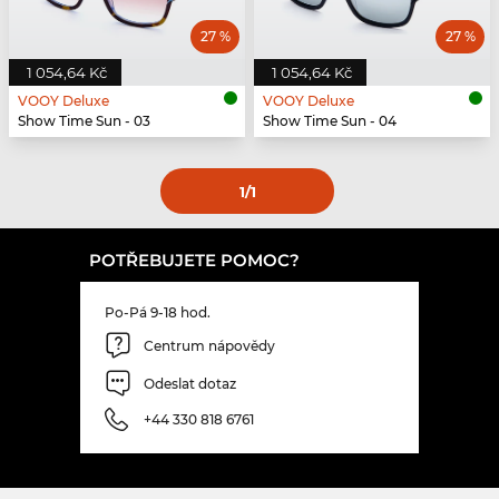
27 %
27 %
1 054,64 Kč
1 054,64 Kč
VOOY Deluxe
VOOY Deluxe
Show Time Sun - 03
Show Time Sun - 04
1
/1
POTŘEBUJETE POMOC?
Po-Pá 9-18 hod.
Centrum nápovědy
Odeslat dotaz
+44 330 818 6761