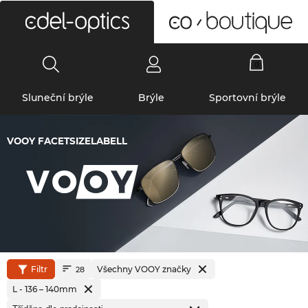
0
Sluneční brýle
Brýle
Sportovní brýle
VOOY FACETSIZELABELL
Filtr
Všechny VOOY značky
28
L - 136 – 140mm