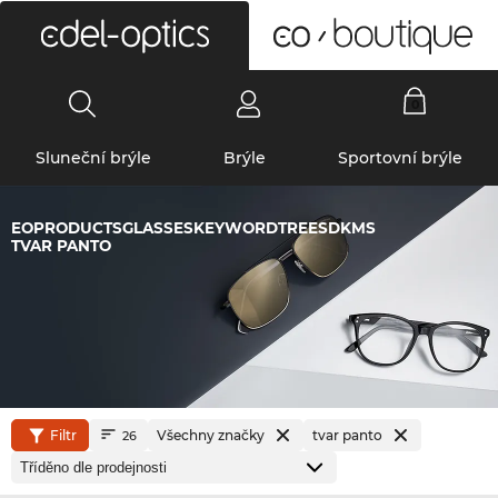
0
Sluneční brýle
Brýle
Sportovní brýle
EOPRODUCTSGLASSESKEYWORDTREESDKMS
TVAR PANTO
Filtr
Všechny značky
tvar panto
26