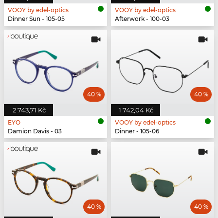
VOOY by edel-optics
VOOY by edel-optics
Dinner Sun - 105-05
Afterwork - 100-03
40 %
40 %
2 743,71 Kč
1 742,04 Kč
EYO
VOOY by edel-optics
Damion Davis - 03
Dinner - 105-06
40 %
40 %