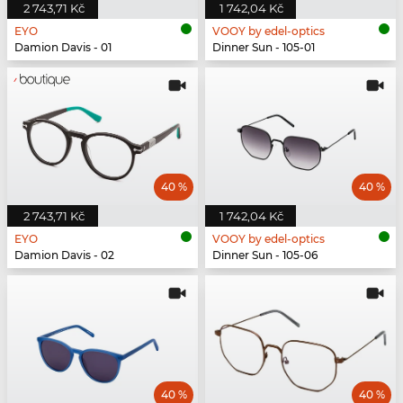
2 743,71 Kč
1 742,04 Kč
EYO
VOOY by edel-optics
Damion Davis - 01
Dinner Sun - 105-01
40 %
40 %
2 743,71 Kč
1 742,04 Kč
EYO
VOOY by edel-optics
Damion Davis - 02
Dinner Sun - 105-06
40 %
40 %