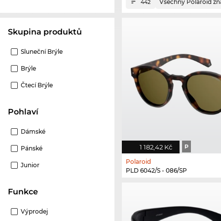
Všechny Polaroid zn
442
Skupina produktů
Sluneční Brýle
Brýle
Čtecí Brýle
Pohlaví
Dámské
1 182,42 Kč
P
Pánské
Polaroid
Junior
PLD 6042/S - 086/SP
Funkce
Výprodej