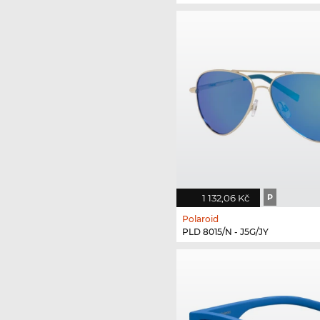
1 132,06 Kč
P
Polaroid
PLD 8015/N - J5G/JY