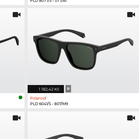
PLD 8077/S - 0T7/AI
1 182,42 Kč
P
Polaroid
PLD 6041/S - 807/M9