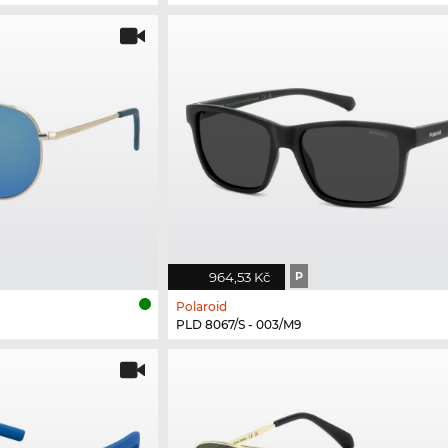
964,53 Kč
P
Polaroid
PLD 8067/S - 003/M9