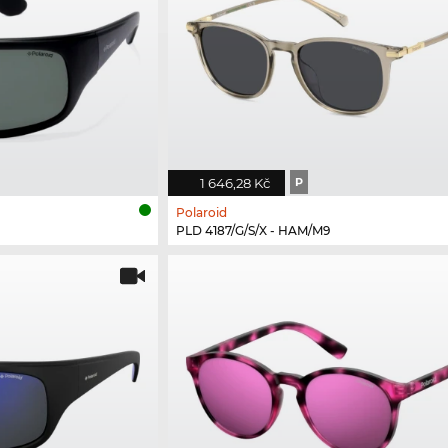
1 646,28 Kč
P
Polaroid
PLD 4187/G/S/X - HAM/M9