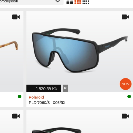
1 820,59 Kč
P
Polaroid
PLD 7060/S - 003/5X