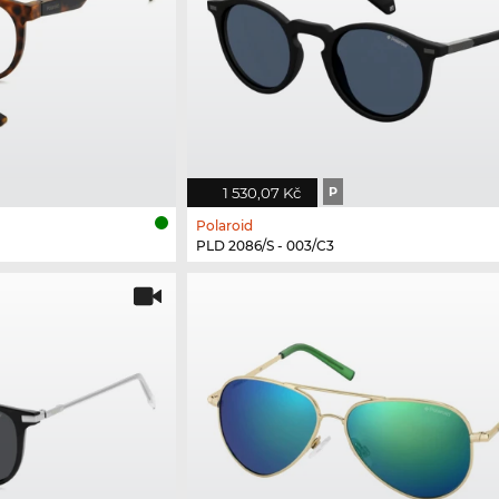
1 530,07 Kč
P
Polaroid
PLD 2086/S - 003/C3