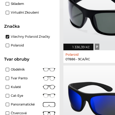
Skladem
Virtuální Zkoušení
Značka
Všechny Polaroid Značky
Polaroid
1 336,39 Kč
P
Polaroid
Tvar obruby
07886 - 9CA/RC
Obdélník
Tvar Panto
Kulaté
Cat-Eye
Panoramatické
Čtvercové