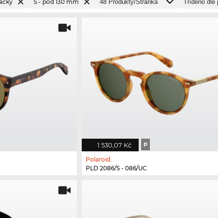
ačky
S - pod 130 mm
1 530,07 Kč
P
Polaroid
PLD 2086/S - 086/UC