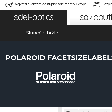
Největší okamžitě dostupný sortiment v Evropě!
Bezpla
Sluneční brýle
POLAROID FACETSIZELABEL