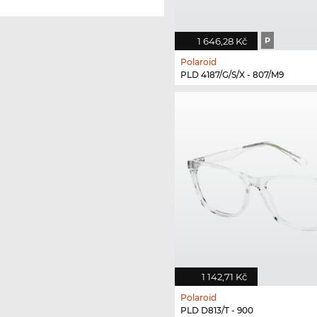
1 646,28 Kč
P
Polaroid
PLD 4187/G/S/X - 807/M9
1 142,71 Kč
Polaroid
PLD D813/T - 900