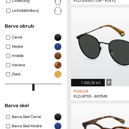
PLD 2000/C-ON - KJ1/Y2
Čtvercový
Lichoběžníkový
Barva obrub
Černé
Modré
Hnědé
Havana
Zlaté
1 336,39 Kč
P
Polaroid
PLD 6171/S - 807/M9
Barva skel
Barva Skel Černé
Barva Skel Modré