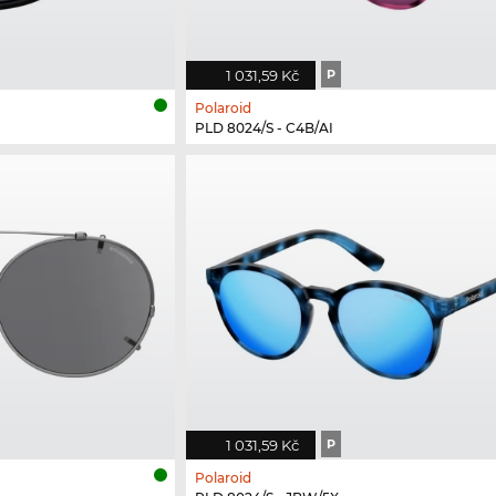
1 031,59 Kč
P
Polaroid
PLD 8024/S - C4B/AI
1 031,59 Kč
P
Polaroid