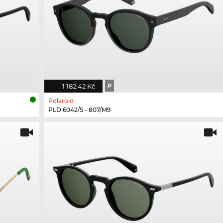
1 182,42 Kč
P
Polaroid
PLD 6042/S - 807/M9