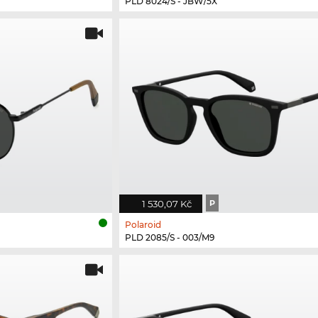
PLD 8024/S - JBW/5X
1 530,07 Kč
P
Polaroid
PLD 2085/S - 003/M9