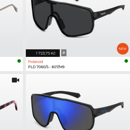
1 723,75 Kč
P
Polaroid
PLD 7060/S - 807/M9