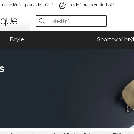
tné zaslání a zpětné doručení
30 dnů právo vrátit zboží
Brýle
Sportovní brý
S