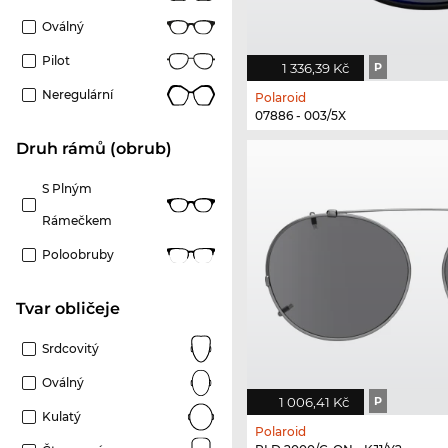
Oválný
Pilot
1 336,39 Kč
P
Neregulární
Polaroid
07886 - 003/5X
Druh rámů (obrub)
S Plným
Rámečkem
Poloobruby
tvar obličeje
Srdcovitý
Oválný
1 006,41 Kč
P
Kulatý
Polaroid