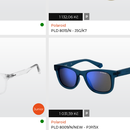
1 132,06 Kč
P
Polaroid
PLD 8015/N - J5G/K7
1 031,59 Kč
P
Polaroid
PLD 8009/N/NEW - PJP/5X