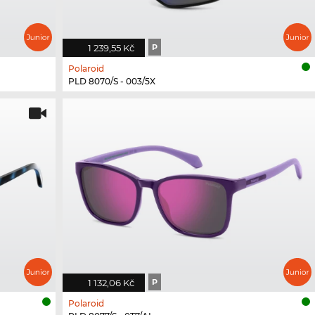
1 239,55 Kč
P
Polaroid
PLD 8070/S - 003/5X
1 132,06 Kč
P
Polaroid