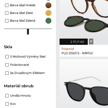
Barva Skel Hnědé
Barva Skel Zlaté
Barva Skel Zelené
2 111,11 Kč
P
Skla
Polaroid
PLD 2132/CS - N9P/UC
S Možností Výměny Skel
Polarizované
Se Zrcadlovým Efektem
Materiál obrub
Umělá Hmota
Kov