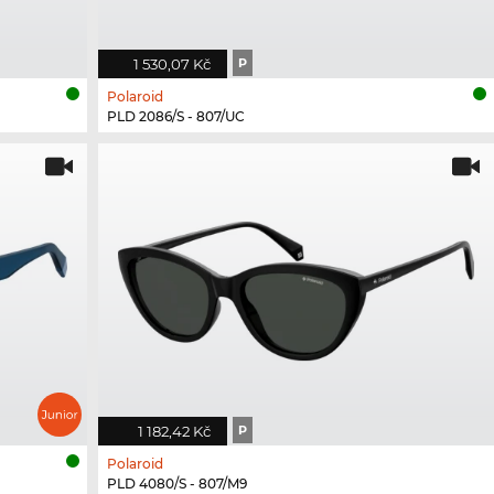
1 530,07 Kč
P
Polaroid
PLD 2086/S - 807/UC
1 182,42 Kč
P
Polaroid
PLD 4080/S - 807/M9