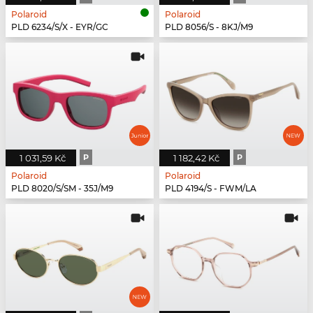
Polaroid
Polaroid
PLD 6234/S/X - EYR/GC
PLD 8056/S - 8KJ/M9
1 031,59 Kč
P
1 182,42 Kč
P
Polaroid
Polaroid
PLD 8020/S/SM - 35J/M9
PLD 4194/S - FWM/LA