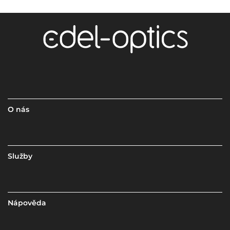
O nás
Služby
Nápověda