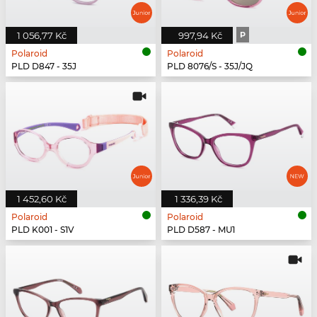
1 056,77 Kč
997,94 Kč
P
Polaroid
Polaroid
PLD D847 - 35J
PLD 8076/S - 35J/JQ
1 452,60 Kč
1 336,39 Kč
Polaroid
Polaroid
PLD K001 - S1V
PLD D587 - MU1