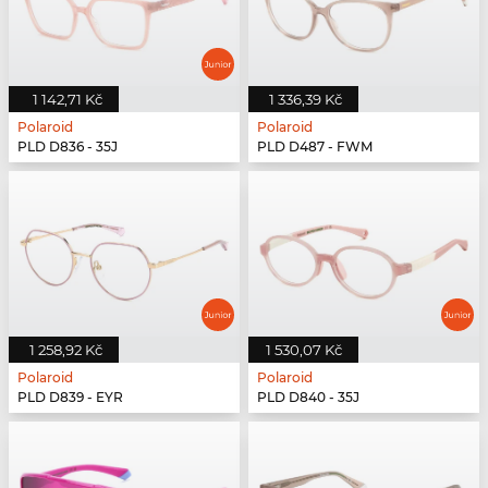
1 142,71 Kč
1 336,39 Kč
Polaroid
Polaroid
PLD D836 - 35J
PLD D487 - FWM
1 258,92 Kč
1 530,07 Kč
Polaroid
Polaroid
PLD D839 - EYR
PLD D840 - 35J