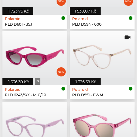
1 723,75 Kč
1 530,07 Kč
Polaroid
Polaroid
PLD D601 - 35J
PLD D594 - 000
1 336,39 Kč
P
1 336,39 Kč
Polaroid
Polaroid
PLD 6243/S/X - MU1/JR
PLD D551 - FWM