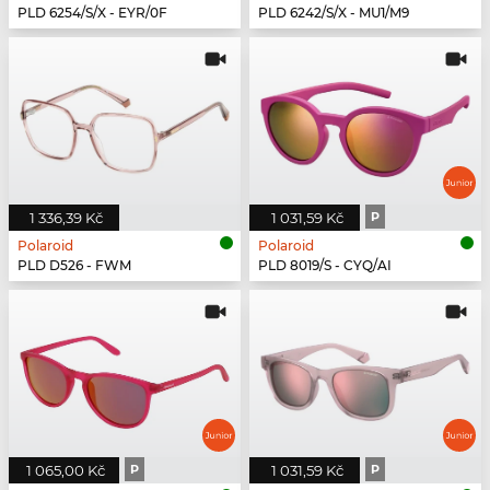
PLD 6254/S/X - EYR/0F
PLD 6242/S/X - MU1/M9
1 336,39 Kč
1 031,59 Kč
P
Polaroid
Polaroid
PLD D526 - FWM
PLD 8019/S - CYQ/AI
1 065,00 Kč
P
1 031,59 Kč
P