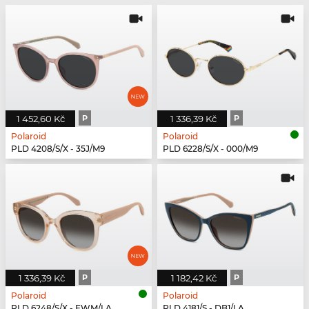
1 452,60 Kč
P
1 336,39 Kč
P
Polaroid
Polaroid
PLD 4208/S/X - 35J/M9
PLD 6228/S/X - 000/M9
1 336,39 Kč
P
1 182,42 Kč
P
Polaroid
Polaroid
PLD 6248/S/X - FWM/LA
PLD 4181/S - DB1/LA