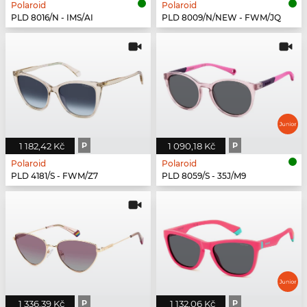
Polaroid
Polaroid
PLD 8016/N - IMS/AI
PLD 8009/N/NEW - FWM/JQ
1 182,42 Kč
P
1 090,18 Kč
P
Polaroid
Polaroid
PLD 4181/S - FWM/Z7
PLD 8059/S - 35J/M9
1 336,39 Kč
P
1 132,06 Kč
P