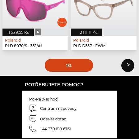
1 239,55 Kč
P
2 111,11 Kč
Polaroid
Polaroid
PLD 8070/S - 35J/AI
PLD D557 - FWM
›
1
/2
POTŘEBUJETE POMOC?
Po-Pá 9-18 hod.
Centrum nápovědy
Odeslat dotaz
+44 330 818 6761