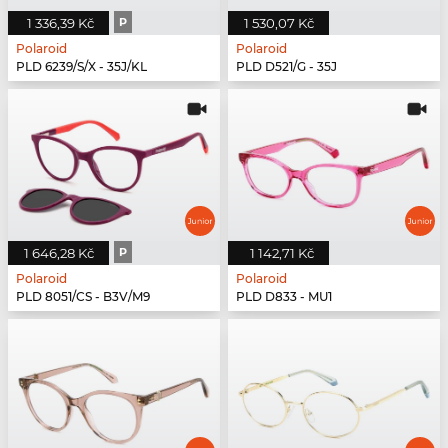
1 336,39 Kč
P
1 530,07 Kč
Polaroid
Polaroid
PLD 6239/S/X - 35J/KL
PLD D521/G - 35J
1 646,28 Kč
P
1 142,71 Kč
Polaroid
Polaroid
PLD 8051/CS - B3V/M9
PLD D833 - MU1