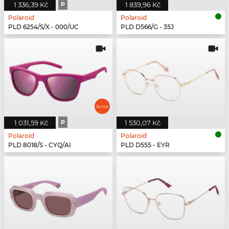
1 336,39 Kč
P
1 839,96 Kč
Polaroid
Polaroid
PLD 6254/S/X - 000/UC
PLD D566/G - 35J
1 031,59 Kč
P
1 530,07 Kč
Polaroid
Polaroid
PLD 8018/S - CYQ/AI
PLD D555 - EYR