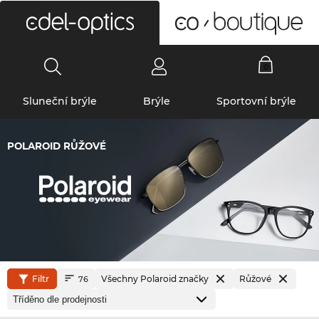
0
Sluneční brýle
Brýle
Sportovní brýle
POLAROID RŮŽOVÉ
Filtr
Všechny Polaroid značky
Růžové
76