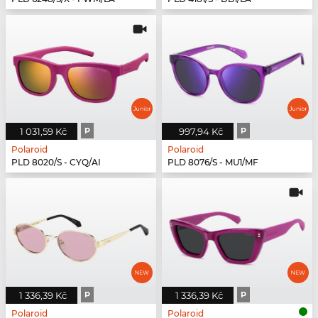
1 031,59 Kč
P
997,94 Kč
P
Polaroid
Polaroid
PLD 8020/S - CYQ/AI
PLD 8076/S - MU1/MF
1 336,39 Kč
P
1 336,39 Kč
P
Polaroid
Polaroid