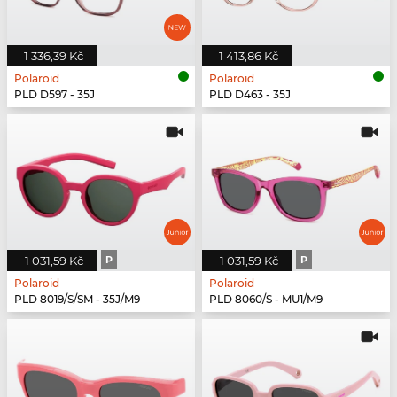
1 336,39 Kč
1 413,86 Kč
Polaroid
Polaroid
PLD D597 - 35J
PLD D463 - 35J
1 031,59 Kč
P
1 031,59 Kč
P
Polaroid
Polaroid
PLD 8019/S/SM - 35J/M9
PLD 8060/S - MU1/M9