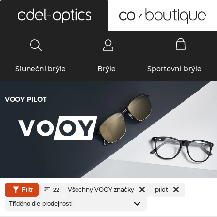
0
Sluneční brýle
Brýle
Sportovní brýle
VOOY PILOT
Filtr
Všechny VOOY značky
pilot
22