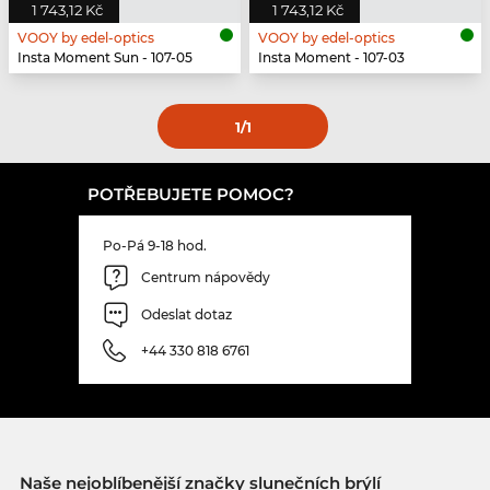
1 743,12 Kč
1 743,12 Kč
VOOY by edel-optics
VOOY by edel-optics
Insta Moment Sun - 107-05
Insta Moment - 107-03
1
/1
POTŘEBUJETE POMOC?
Po-Pá 9-18 hod.
Centrum nápovědy
Odeslat dotaz
+44 330 818 6761
Naše nejoblíbenější značky slunečních brýlí