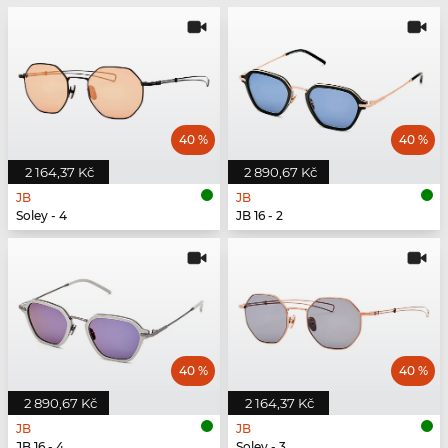
40 %
40 %
2 164,37 Kč
2 890,67 Kč
JB
JB
Soley - 4
JB 16 - 2
40 %
40 %
2 890,67 Kč
2 164,37 Kč
JB
JB
JB 16 - 4
Soley - 3