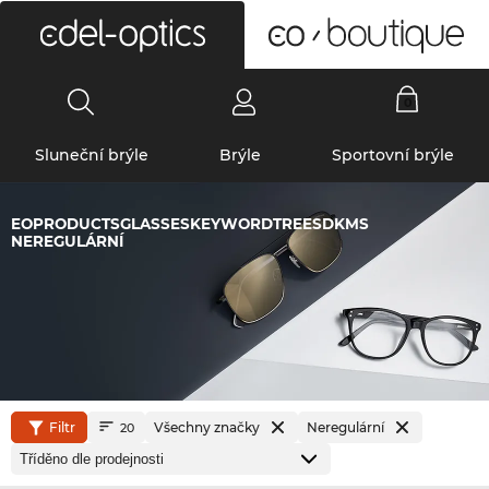
0
Sluneční brýle
Brýle
Sportovní brýle
EOPRODUCTSGLASSESKEYWORDTREESDKMS
NEREGULÁRNÍ
Filtr
Všechny značky
Neregulární
20