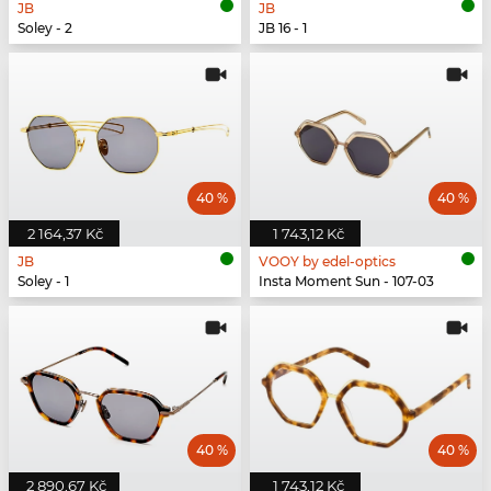
JB
JB
Soley - 2
JB 16 - 1
40 %
40 %
2 164,37 Kč
1 743,12 Kč
JB
VOOY by edel-optics
Soley - 1
Insta Moment Sun - 107-03
40 %
40 %
2 890,67 Kč
1 743,12 Kč