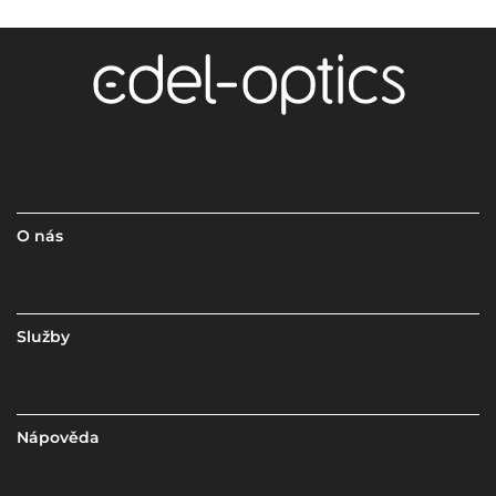
O nás
Služby
Nápověda