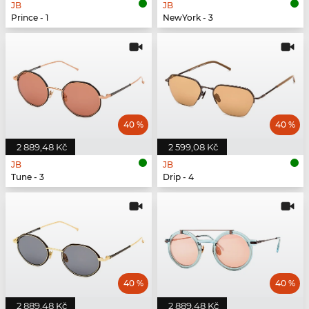
JB
JB
Prince - 1
NewYork - 3
40 %
40 %
2 889,48 Kč
2 599,08 Kč
JB
JB
Tune - 3
Drip - 4
40 %
40 %
2 889,48 Kč
2 889,48 Kč