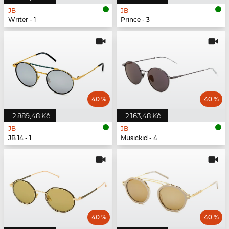
JB
JB
Writer - 1
Prince - 3
40 %
40 %
2 889,48 Kč
2 163,48 Kč
JB
JB
JB 14 - 1
Musickid - 4
40 %
40 %