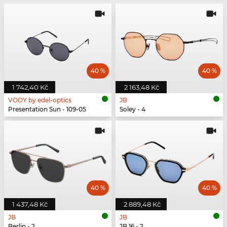
40 %
40 %
1 742,40 Kč
2 163,48 Kč
VOOY by edel-optics
JB
Presentation Sun - 109-05
Soley - 4
40 %
40 %
1 437,48 Kč
2 889,48 Kč
JB
JB
Berlin - 2
JB 16 - 2