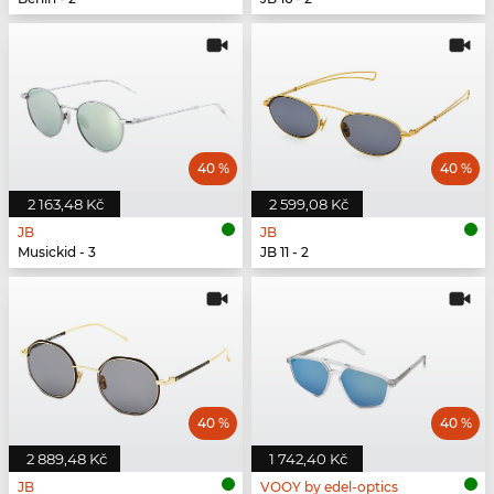
40 %
40 %
2 163,48 Kč
2 599,08 Kč
JB
JB
Musickid - 3
JB 11 - 2
40 %
40 %
2 889,48 Kč
1 742,40 Kč
JB
VOOY by edel-optics