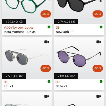
40 %
40 %
1 742,40 Kč
2 744,28 Kč
VOOY by edel-optics
JB
Insta Moment - 107-05
NewYork - 1
40 %
40 %
2 599,08 Kč
2 889,48 Kč
JB
JB
Idol - 1
JB 14 - 2