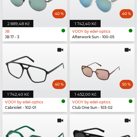
40 %
40 %
2 889,48 Kč
1 742,40 Kč
JB
VOOY by edel-optics
JB 17 - 3
Afterwork Sun - 100-05
40 %
50 %
1 742,40 Kč
1 452,00 Kč
VOOY by edel-optics
VOOY by edel-optics
Cabriolet - 102-01
Club One Sun - 103-02