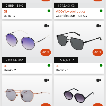
2 889,48 Kč
1 742,40 Kč
JB
VOOY by edel-optics
JB 16 - 4
Cabriolet Sun - 102-04
40 %
40 %
2 889,48 Kč
1 582,68 Kč
JB
JB
Hook - 2
Berlin - 3