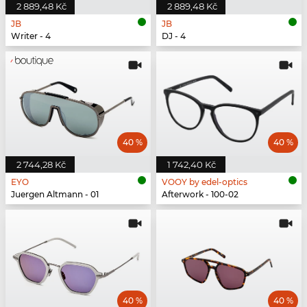
2 889,48 Kč
2 889,48 Kč
JB
JB
Writer - 4
DJ - 4
40 %
40 %
2 744,28 Kč
1 742,40 Kč
EYO
VOOY by edel-optics
Juergen Altmann - 01
Afterwork - 100-02
40 %
40 %