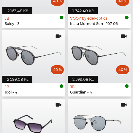
40 %
40 %
2 163,48 Kč
1 742,40 Kč
JB
VOOY by edel-optics
Soley - 3
Insta Moment Sun - 107-06
40 %
40 %
2 599,08 Kč
2 599,08 Kč
JB
JB
Idol - 4
Guardian - 4