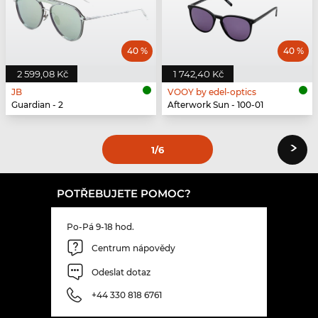
40 %
40 %
2 599,08 Kč
1 742,40 Kč
JB
VOOY by edel-optics
Guardian - 2
Afterwork Sun - 100-01
›
1
/6
POTŘEBUJETE POMOC?
Po-Pá 9-18 hod.
Centrum nápovědy
Odeslat dotaz
+44 330 818 6761