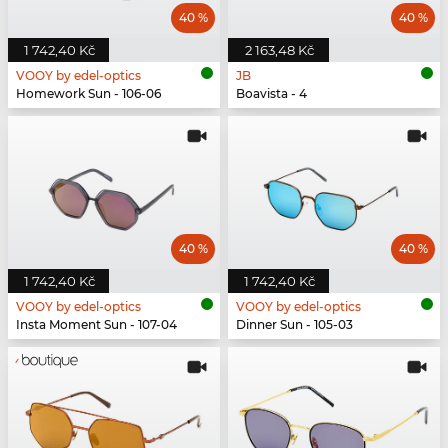
40 %
40 %
1 742,40 Kč
2 163,48 Kč
VOOY by edel-optics
JB
Homework Sun - 106-06
Boavista - 4
40 %
40 %
1 742,40 Kč
1 742,40 Kč
VOOY by edel-optics
VOOY by edel-optics
Insta Moment Sun - 107-04
Dinner Sun - 105-03