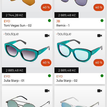
40 %
40 %
2 744,28 Kč
2 889,48 Kč
EYO
JB
Toni Vegas Sun - 02
Remix - 1
40 %
40 %
2 889,48 Kč
2 889,48 Kč
EYO
EYO
Julia Starp - 01
Julia Starp - 02