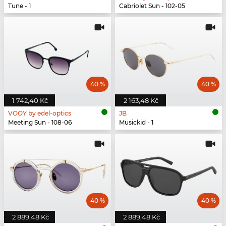
Tune - 1
Cabriolet Sun - 102-05
40 %
40 %
1 742,40 Kč
2 163,48 Kč
VOOY by edel-optics
JB
Meeting Sun - 108-06
Musickid - 1
40 %
40 %
2 889,48 Kč
2 889,48 Kč