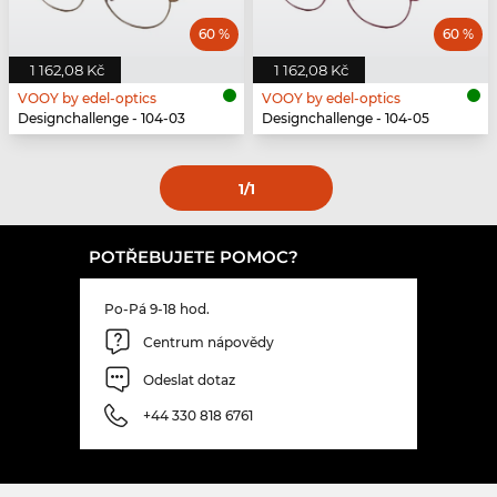
60 %
60 %
1 162,08 Kč
1 162,08 Kč
VOOY by edel-optics
VOOY by edel-optics
Designchallenge - 104-03
Designchallenge - 104-05
1
/1
POTŘEBUJETE POMOC?
Po-Pá 9-18 hod.
Centrum nápovědy
Odeslat dotaz
+44 330 818 6761