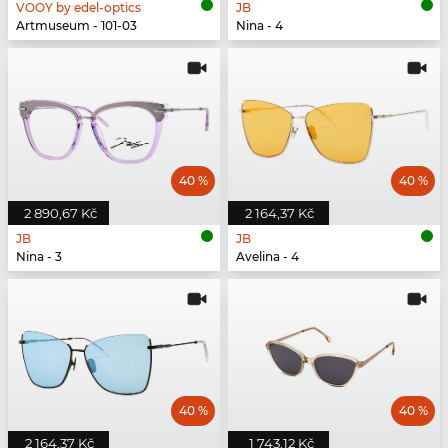
VOOY by edel-optics
JB
Artmuseum - 101-03
Nina - 4
40 %
40 %
2 890,67 Kč
2 164,37 Kč
JB
JB
Nina - 3
Avelina - 4
40 %
40 %
2 164,37 Kč
1 743,12 Kč