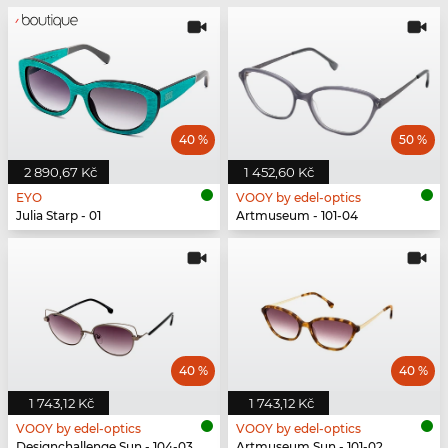
40 %
50 %
2 890,67 Kč
1 452,60 Kč
EYO
VOOY by edel-optics
Julia Starp - 01
Artmuseum - 101-04
40 %
40 %
1 743,12 Kč
1 743,12 Kč
VOOY by edel-optics
VOOY by edel-optics
Designchallenge Sun - 104-03
Artmuseum Sun - 101-02