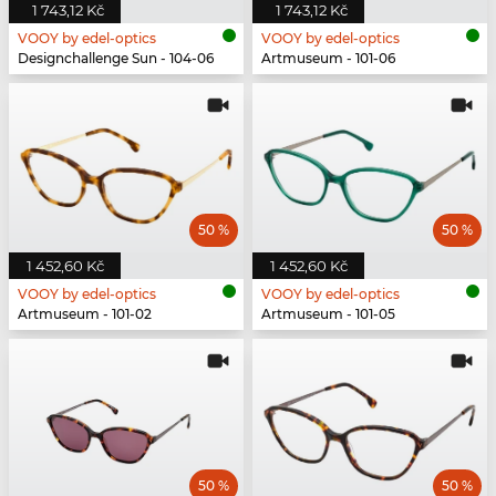
1 743,12 Kč
1 743,12 Kč
VOOY by edel-optics
VOOY by edel-optics
Designchallenge Sun - 104-06
Artmuseum - 101-06
50 %
50 %
1 452,60 Kč
1 452,60 Kč
VOOY by edel-optics
VOOY by edel-optics
Artmuseum - 101-02
Artmuseum - 101-05
50 %
50 %