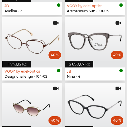
JB
VOOY by edel-optics
Avelina - 2
Artmuseum Sun - 101-03
40 %
40 %
1 743,12 Kč
2 890,67 Kč
VOOY by edel-optics
JB
Designchallenge - 104-02
Nina - 4
40 %
40 %