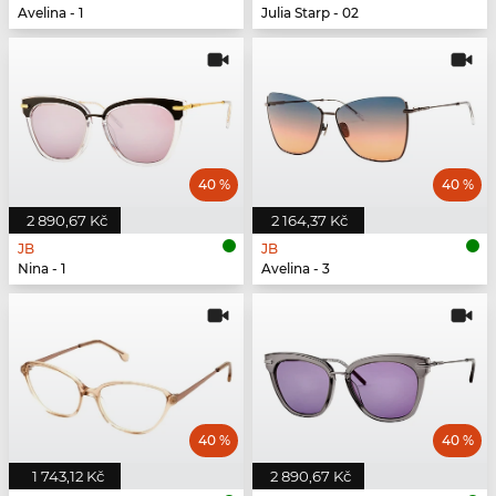
Avelina - 1
Julia Starp - 02
40 %
40 %
2 890,67 Kč
2 164,37 Kč
JB
JB
Nina - 1
Avelina - 3
40 %
40 %
1 743,12 Kč
2 890,67 Kč