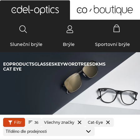
0
Sluneční brýle
Brýle
Sportovní brýle
EOPRODUCTSGLASSESKEYWORDTREESDKMS
CAT EYE
Filtr
Všechny značky
Cat-Eye
36