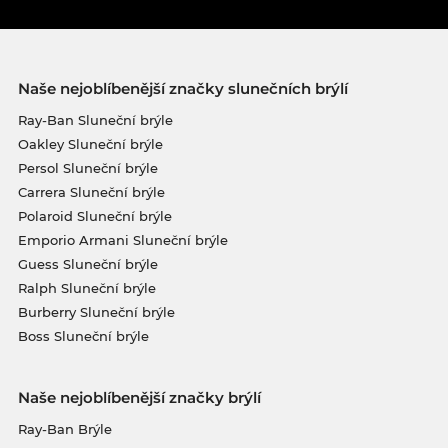
Naše nejoblíbenější značky slunečních brýlí
Ray-Ban Sluneční brýle
Oakley Sluneční brýle
Persol Sluneční brýle
Carrera Sluneční brýle
Polaroid Sluneční brýle
Emporio Armani Sluneční brýle
Guess Sluneční brýle
Ralph Sluneční brýle
Burberry Sluneční brýle
Boss Sluneční brýle
Naše nejoblíbenější značky brýlí
Ray-Ban Brýle