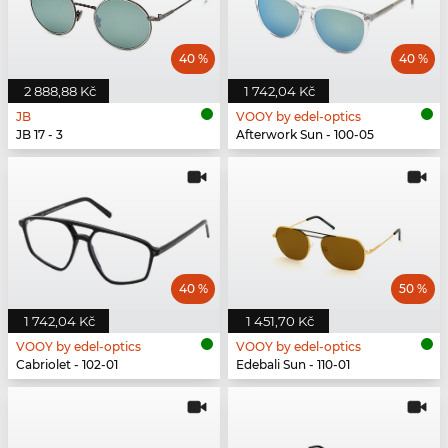
40 %
40 %
2 888,88 Kč
1 742,04 Kč
JB
VOOY by edel-optics
JB 17 - 3
Afterwork Sun - 100-05
40 %
50 %
1 742,04 Kč
1 451,70 Kč
VOOY by edel-optics
VOOY by edel-optics
Cabriolet - 102-01
Edebali Sun - 110-01