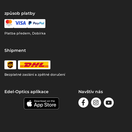
způsob platby
Platba předem, Dobírka
Shipment
Bezplatné zaslání a zpětné doručení
Edel-Optics aplikace
Navštiv nás