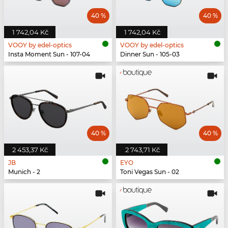
40 %
40 %
1 742,04 Kč
1 742,04 Kč
VOOY by edel-optics
VOOY by edel-optics
Insta Moment Sun - 107-04
Dinner Sun - 105-03
40 %
40 %
2 453,37 Kč
2 743,71 Kč
JB
EYO
Munich - 2
Toni Vegas Sun - 02