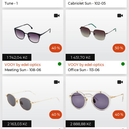
Tune - 1
Cabriolet Sun - 102-05
40 %
50 %
1 742,04 Kč
1 451,70 Kč
VOOY by edel-optics
VOOY by edel-optics
Meeting Sun - 108-06
Office Sun - 113-06
40 %
40 %
2 163,03 Kč
2 888,88 Kč