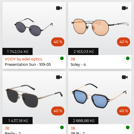
40 %
40 %
1 742,04 Kč
2 163,03 Kč
VOOY by edel-optics
JB
Presentation Sun - 109-05
Soley - 4
40 %
40 %
1 437,18 Kč
2 888,88 Kč
JB
JB
Berlin - 2
JB 16 - 2