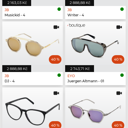
2 163,03 Kč
2 888,88 Kč
JB
JB
Musickid - 4
Writer - 4
40 %
40 %
2 888,88 Kč
2 743,71 Kč
JB
EYO
DJ - 4
Juergen Altmann - 01
40 %
40 %