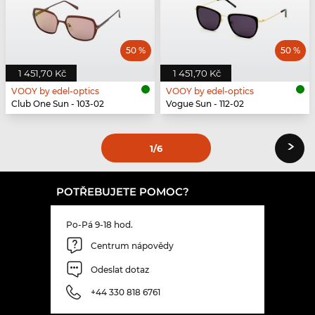
50 %
50 %
1 451,70 Kč
1 451,70 Kč
VOOY by edel-optics
VOOY by edel-optics
Club One Sun - 103-02
Vogue Sun - 112-02
›
1
/6
POTŘEBUJETE POMOC?
Po-Pá 9-18 hod.
Centrum nápovědy
Odeslat dotaz
+44 330 818 6761