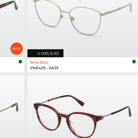
4 095,12 Kč
Nina Ricci
VNR429 - 0A39