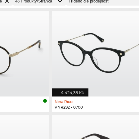
e
4 424,38 Kč
Nina Ricci
VNR292 - 0700