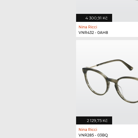
4 300,91 Kč
Nina Ricci
VNR432 - 0AH8
2 129,75 Kč
Nina Ricci
VNR285 - 03BQ