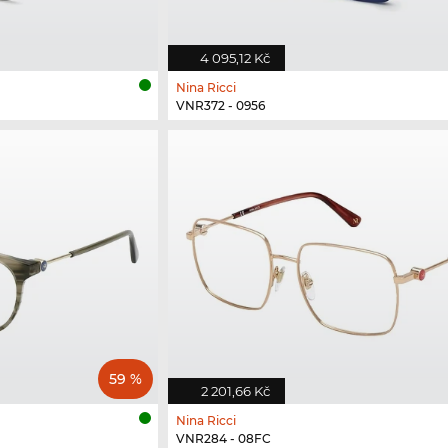
4 095,12 Kč
Nina Ricci
VNR372 - 0956
59 %
2 201,66 Kč
Nina Ricci
VNR284 - 08FC