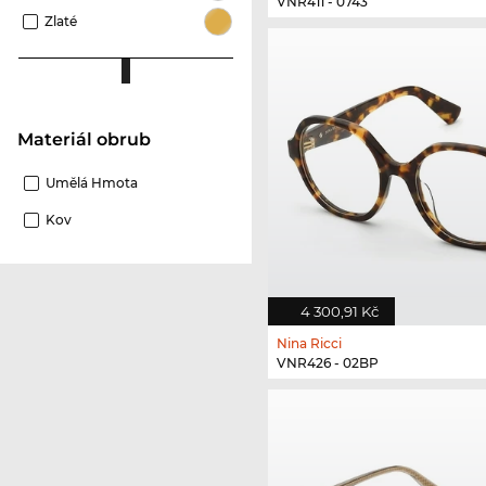
VNR411 - 0743
Zlaté
Materiál obrub
Umělá Hmota
Kov
4 300,91 Kč
Nina Ricci
VNR426 - 02BP