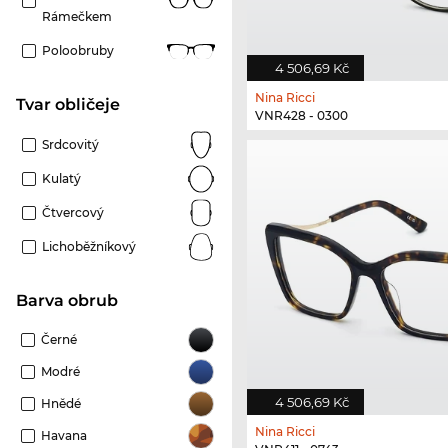
Rámečkem
Poloobruby
4 506,69 Kč
Nina Ricci
tvar obličeje
VNR428 - 0300
Srdcovitý
Kulatý
Čtvercový
Lichoběžníkový
Barva obrub
Černé
Modré
4 506,69 Kč
Hnědé
Nina Ricci
Havana