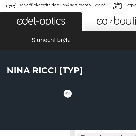
Největší okamžitě dostupný sortiment v Evropě!
Bezpla
Sluneční brýle
NINA RICCI [TYP]