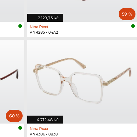
59 %
2 129,75 Kč
Nina Ricci
VNR285 - 04A2
60 %
4 712,48 Kč
Nina Ricci
VNR386 - 0838