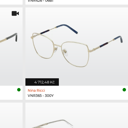
VNR426 - 06B1
4 712,48 Kč
Nina Ricci
VNR365 - 300Y