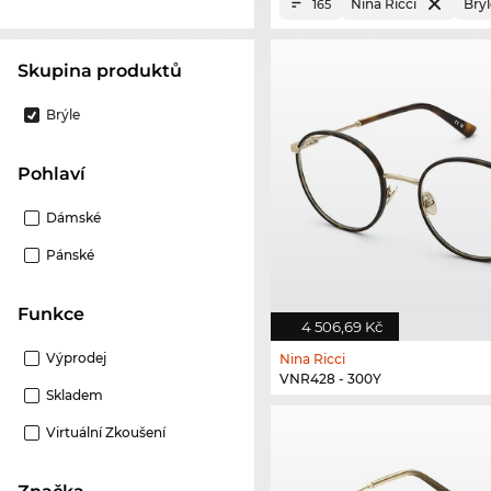
Nina Ricci
Brýl
165
Skupina produktů
Brýle
Pohlaví
Dámské
Pánské
Funkce
4 506,69 Kč
Výprodej
Nina Ricci
VNR428 - 300Y
Skladem
Virtuální Zkoušení