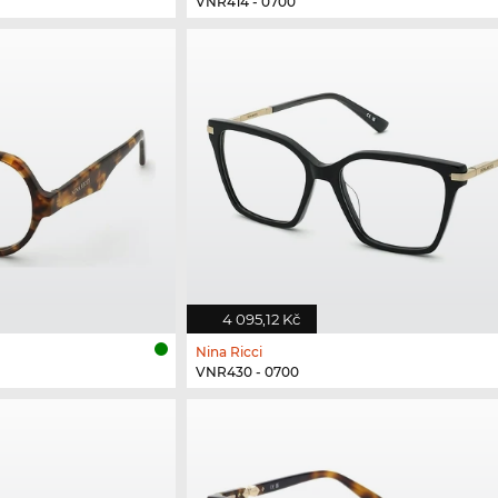
VNR414 - 0700
4 095,12 Kč
Nina Ricci
VNR430 - 0700