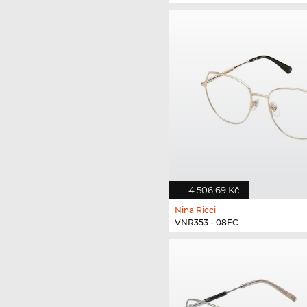
4 506,69 Kč
Nina Ricci
VNR353 - 08FC