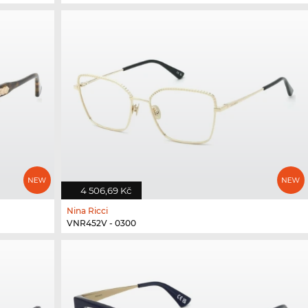
4 506,69 Kč
Nina Ricci
VNR452V - 0300