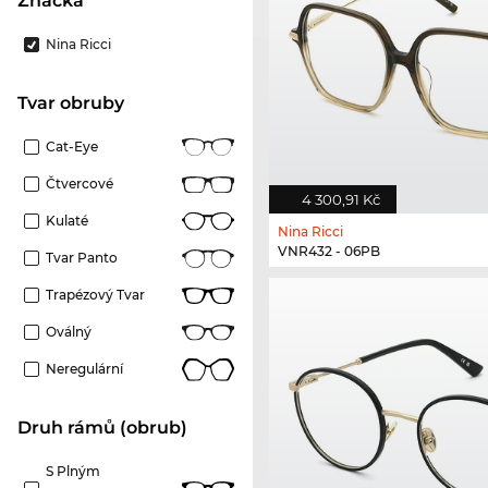
Značka
Nina Ricci
Tvar obruby
Cat-Eye
Čtvercové
4 300,91 Kč
Kulaté
Nina Ricci
VNR432 - 06PB
Tvar Panto
Trapézový Tvar
Oválný
Neregulární
Druh rámů (obrub)
S Plným