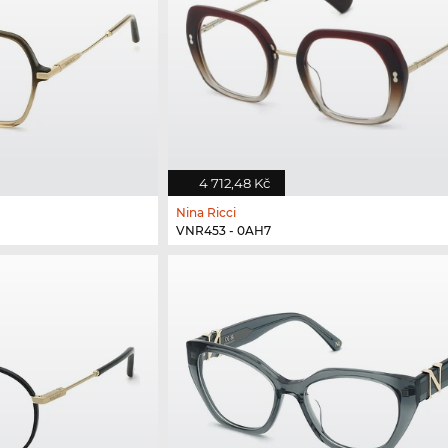
4 712,48 Kč
Nina Ricci
VNR453 - 0AH7