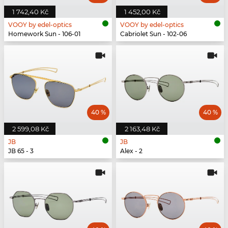
1 742,40 Kč
1 452,00 Kč
VOOY by edel-optics
VOOY by edel-optics
Homework Sun - 106-01
Cabriolet Sun - 102-06
40 %
40 %
2 599,08 Kč
2 163,48 Kč
JB
JB
JB 65 - 3
Alex - 2