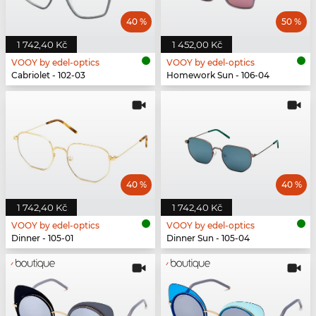
40 %
50 %
1 742,40 Kč
1 452,00 Kč
VOOY by edel-optics
VOOY by edel-optics
Cabriolet - 102-03
Homework Sun - 106-04
40 %
40 %
1 742,40 Kč
1 742,40 Kč
VOOY by edel-optics
VOOY by edel-optics
Dinner - 105-01
Dinner Sun - 105-04