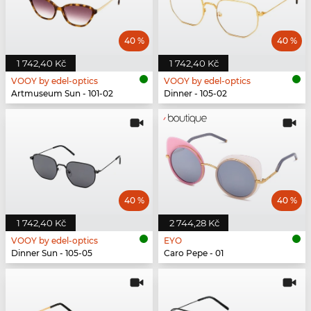
40 %
40 %
1 742,40 Kč
1 742,40 Kč
VOOY by edel-optics
VOOY by edel-optics
Artmuseum Sun - 101-02
Dinner - 105-02
40 %
40 %
1 742,40 Kč
2 744,28 Kč
VOOY by edel-optics
EYO
Dinner Sun - 105-05
Caro Pepe - 01