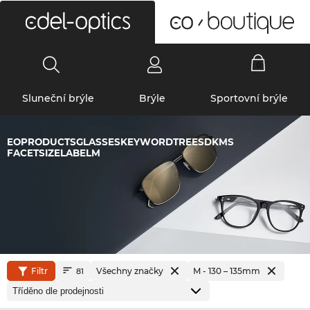
0
Sluneční brýle
Brýle
Sportovní brýle
EOPRODUCTSGLASSESKEYWORDTREESDKMS
FACETSIZELABELM
Filtr
Všechny značky
M - 130 – 135mm
81