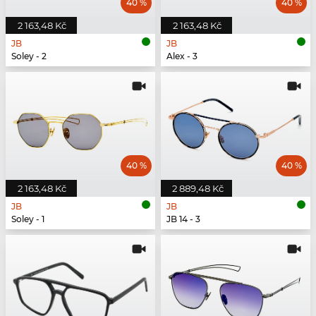
40 %
40 %
2 163,48 Kč
2 163,48 Kč
JB
JB
Soley - 2
Alex - 3
40 %
40 %
2 163,48 Kč
2 889,48 Kč
JB
JB
Soley - 1
JB 14 - 3