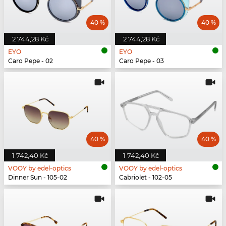
40 %
40 %
2 744,28 Kč
2 744,28 Kč
EYO
EYO
Caro Pepe - 02
Caro Pepe - 03
40 %
40 %
1 742,40 Kč
1 742,40 Kč
VOOY by edel-optics
VOOY by edel-optics
Dinner Sun - 105-02
Cabriolet - 102-05