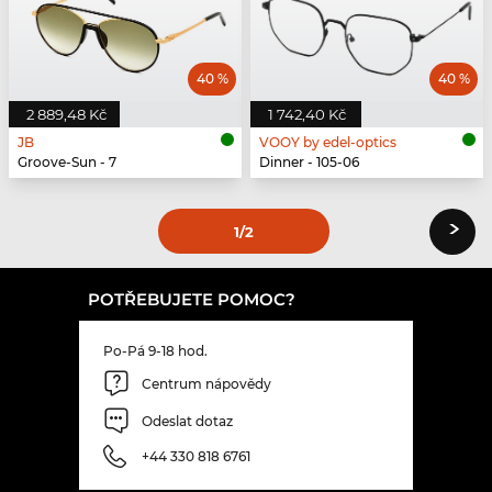
40 %
40 %
2 889,48 Kč
1 742,40 Kč
JB
VOOY by edel-optics
Groove-Sun - 7
Dinner - 105-06
›
1
/2
POTŘEBUJETE POMOC?
Po-Pá 9-18 hod.
Centrum nápovědy
Odeslat dotaz
+44 330 818 6761