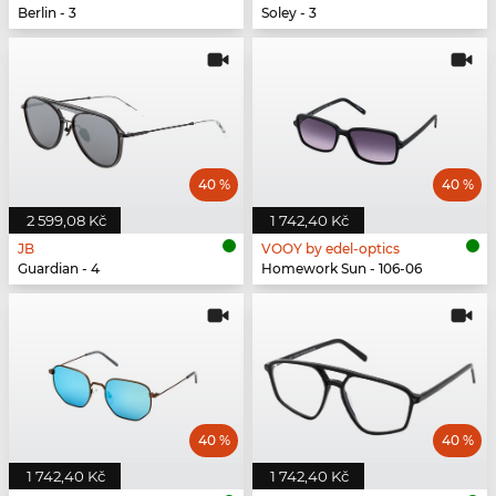
Berlin - 3
Soley - 3
40 %
40 %
2 599,08 Kč
1 742,40 Kč
JB
VOOY by edel-optics
Guardian - 4
Homework Sun - 106-06
40 %
40 %
1 742,40 Kč
1 742,40 Kč