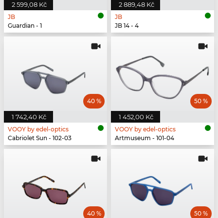
2 599,08 Kč
2 889,48 Kč
JB
JB
Guardian - 1
JB 14 - 4
40 %
50 %
1 742,40 Kč
1 452,00 Kč
VOOY by edel-optics
VOOY by edel-optics
Cabriolet Sun - 102-03
Artmuseum - 101-04
40 %
50 %