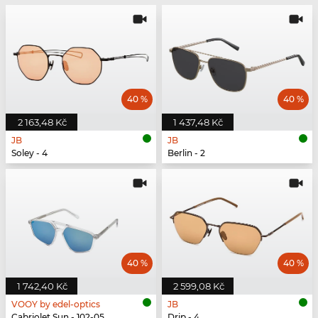
40 %
40 %
2 163,48 Kč
1 437,48 Kč
JB
JB
Soley - 4
Berlin - 2
40 %
40 %
1 742,40 Kč
2 599,08 Kč
VOOY by edel-optics
JB
Cabriolet Sun - 102-05
Drip - 4