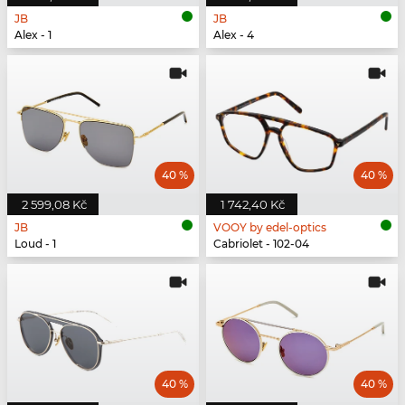
JB
JB
Alex - 1
Alex - 4
40 %
40 %
2 599,08 Kč
1 742,40 Kč
JB
VOOY by edel-optics
Loud - 1
Cabriolet - 102-04
40 %
40 %