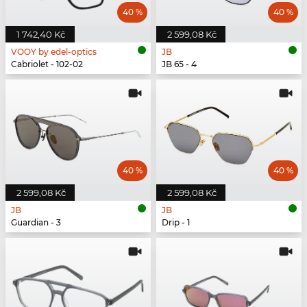
40 %
40 %
1 742,40 Kč
2 599,08 Kč
VOOY by edel-optics
JB
Cabriolet - 102-02
JB 65 - 4
40 %
40 %
2 599,08 Kč
2 599,08 Kč
JB
JB
Guardian - 3
Drip - 1