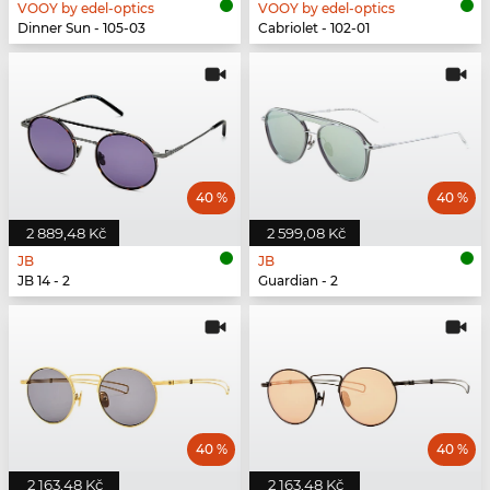
VOOY by edel-optics
VOOY by edel-optics
Dinner Sun - 105-03
Cabriolet - 102-01
40 %
40 %
2 889,48 Kč
2 599,08 Kč
JB
JB
JB 14 - 2
Guardian - 2
40 %
40 %
2 163,48 Kč
2 163,48 Kč