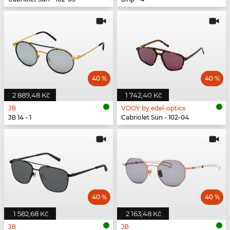
40 %
40 %
2 889,48 Kč
1 742,40 Kč
JB
VOOY by edel-optics
JB 14 - 1
Cabriolet Sun - 102-04
40 %
40 %
1 582,68 Kč
2 163,48 Kč
JB
JB