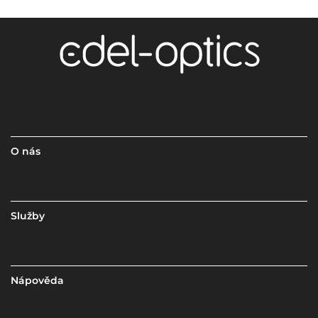
O nás
Služby
Nápověda