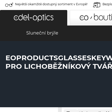
Největší okamžitě dostupný sortiment v Evropě!
Bezpla
Sluneční brýle
EOPRODUCTSGLASSESKEY
PRO LICHOBĚŽNÍKOVÝ TVÁ