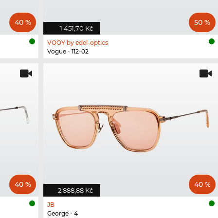
40 %
50 %
1 451,70 Kč
VOOY by edel-optics
Vogue - 112-02
40 %
40 %
2 888,88 Kč
JB
George - 4