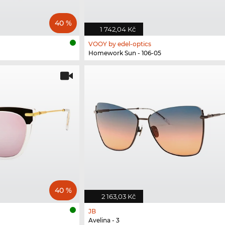
40 %
1 742,04 Kč
VOOY by edel-optics
Homework Sun - 106-05
40 %
2 163,03 Kč
JB
Avelina - 3