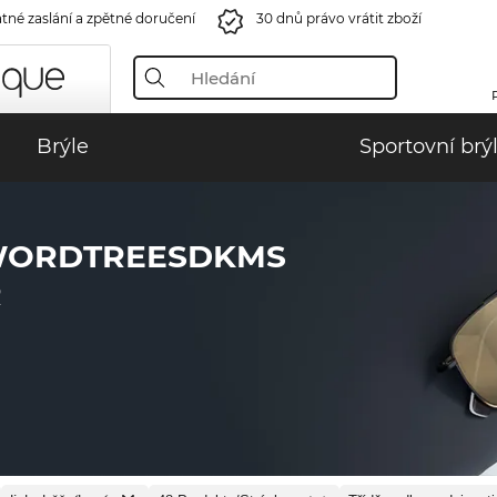
tné zaslání a zpětné doručení
30 dnů právo vrátit zboží
Brýle
Sportovní brý
WORDTREESDKMS
Ř