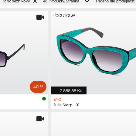
lichoběžníkový
40 %
2 888,88 Kč
EYO
Julia Starp - 01