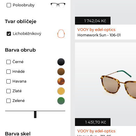
Poloobruby
1 742,04 Kč
tvar obličeje
VOOY by edel-optics
Lichoběžníkový
Homework Sun - 106-01
Barva obrub
Černé
Hnědé
Havana
Zlaté
Zelené
1 451,70 Kč
VOOY by edel-optics
Barva skel