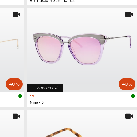
Artmuseum Sun - 101-02
40 %
40 %
2 888,88 Kč
JB
Nina - 3