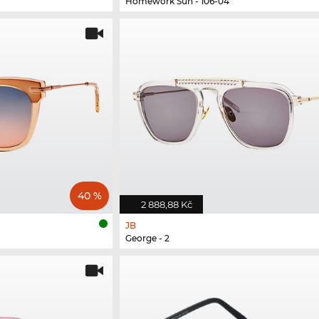
Homework Sun - 106-04
40 %
2 888,88 Kč
JB
George - 2