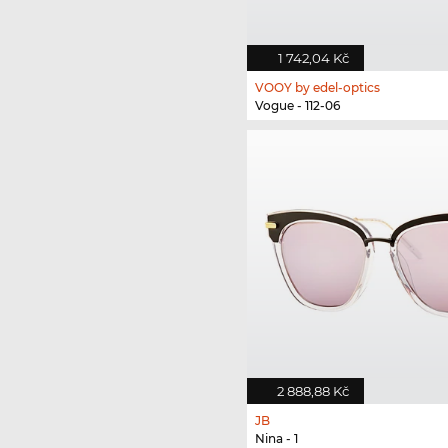
1 742,04 Kč
VOOY by edel-optics
Vogue - 112-06
2 888,88 Kč
JB
Nina - 1