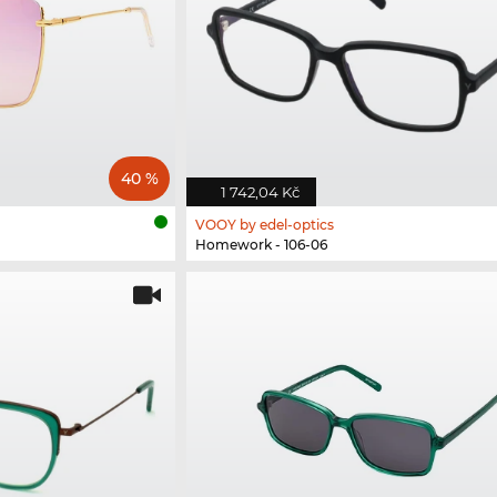
40 %
1 742,04 Kč
VOOY by edel-optics
Homework - 106-06