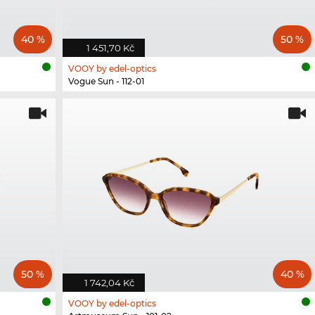
40 %
50 %
1 451,70 Kč
VOOY by edel-optics
Vogue Sun - 112-01
50 %
40 %
1 742,04 Kč
VOOY by edel-optics