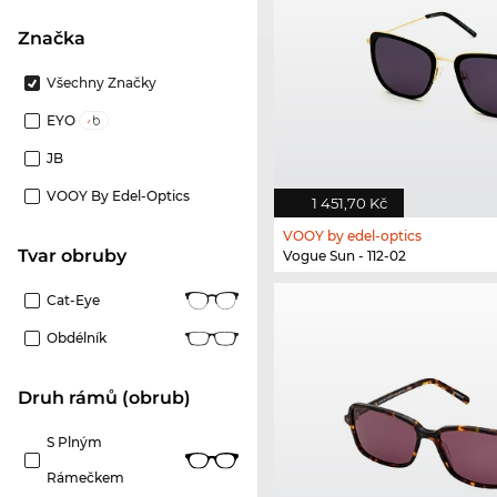
Značka
Všechny Značky
EYO
JB
VOOY By Edel-Optics
1 451,70 Kč
VOOY by edel-optics
Tvar obruby
Vogue Sun - 112-02
Cat-Eye
Obdélník
Druh rámů (obrub)
S Plným
Rámečkem