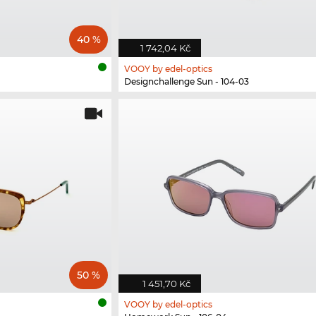
40 %
1 742,04 Kč
VOOY by edel-optics
Designchallenge Sun - 104-03
50 %
1 451,70 Kč
VOOY by edel-optics