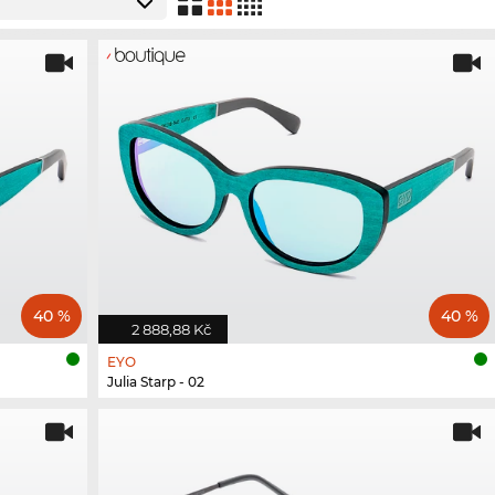
40 %
40 %
2 888,88 Kč
EYO
Julia Starp - 02