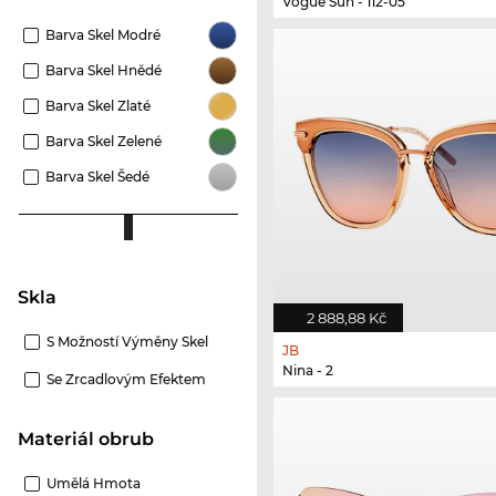
Vogue Sun - 112-05
Barva Skel Modré
Barva Skel Hnědé
Barva Skel Zlaté
Barva Skel Zelené
Barva Skel Šedé
Skla
2 888,88 Kč
S Možností Výměny Skel
JB
Nina - 2
Se Zrcadlovým Efektem
Materiál obrub
Umělá Hmota