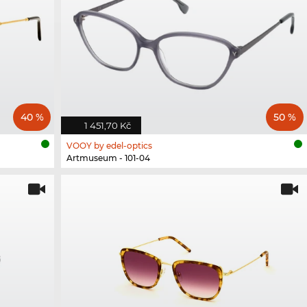
40 %
50 %
1 451,70 Kč
VOOY by edel-optics
Artmuseum - 101-04