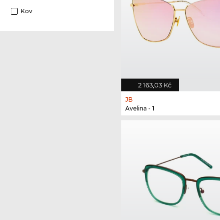
Kov
2 163,03 Kč
JB
Avelina - 1