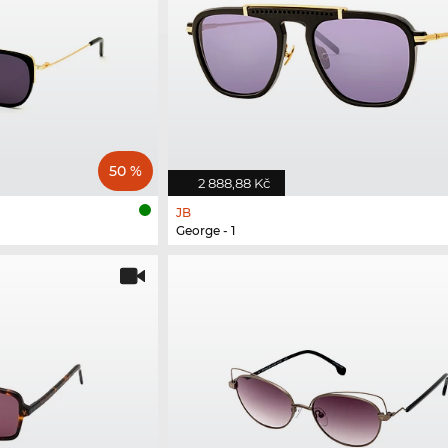
50 %
2 888,88 Kč
JB
George - 1