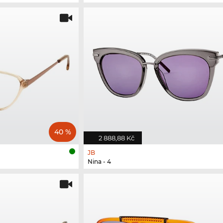
40 %
2 888,88 Kč
JB
Nina - 4