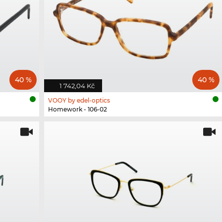
40 %
40 %
1 742,04 Kč
VOOY by edel-optics
Homework - 106-02