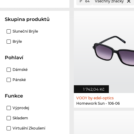
Všechny značky
64
Skupina produktů
Sluneční Brýle
Brýle
Pohlaví
Dámské
Pánské
1 742,04 Kč
Funkce
VOOY by edel-optics
Homework Sun - 106-06
Výprodej
Skladem
Virtuální Zkoušení