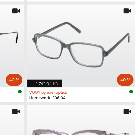
40 %
40 %
1 742,04 Kč
VOOY by edel-optics
Homework - 106-04