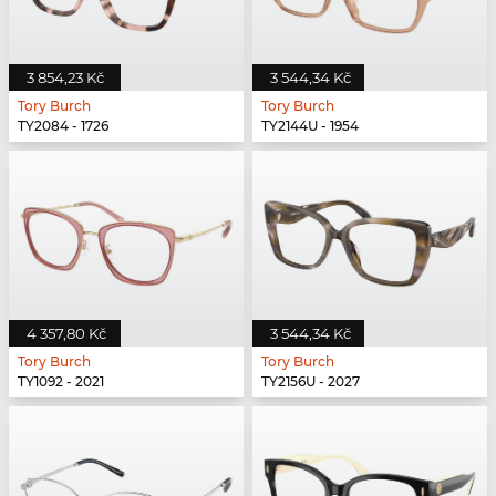
3 854,23 Kč
3 544,34 Kč
Tory Burch
Tory Burch
TY2084 - 1726
TY2144U - 1954
4 357,80 Kč
3 544,34 Kč
Tory Burch
Tory Burch
TY1092 - 2021
TY2156U - 2027