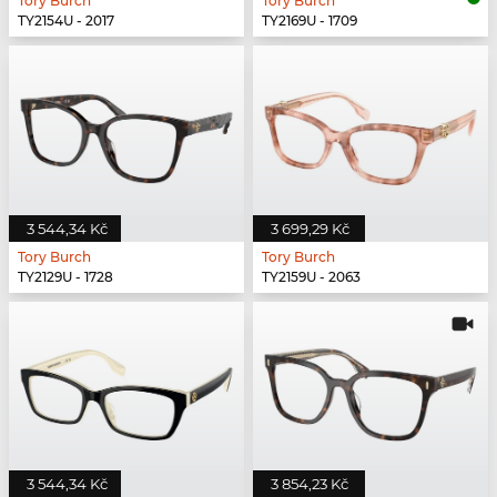
Tory Burch
Tory Burch
TY2154U - 2017
TY2169U - 1709
3 544,34 Kč
3 699,29 Kč
Tory Burch
Tory Burch
TY2129U - 1728
TY2159U - 2063
3 544,34 Kč
3 854,23 Kč