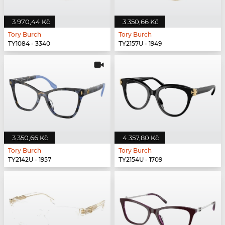
3 970,44 Kč
3 350,66 Kč
Tory Burch
Tory Burch
TY1084 - 3340
TY2157U - 1949
3 350,66 Kč
4 357,80 Kč
Tory Burch
Tory Burch
TY2142U - 1957
TY2154U - 1709