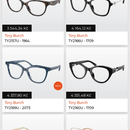
3 544,34 Kč
4 164,12 Kč
Tory Burch
Tory Burch
TY2157U - 1964
TY2166U - 1709
4 357,80 Kč
4 551,48 Kč
Tory Burch
Tory Burch
TY2169U - 2073
TY2160U - 1709