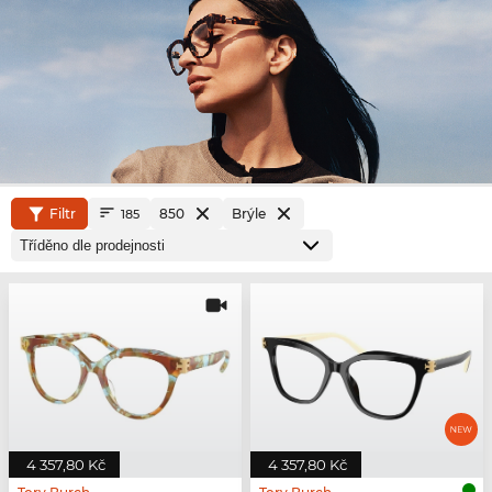
Filtr
850
Brýle
185
4 357,80 Kč
4 357,80 Kč