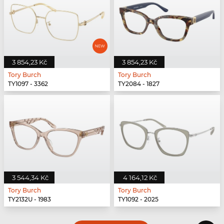
3 854,23 Kč
3 854,23 Kč
Tory Burch
Tory Burch
TY1097 - 3362
TY2084 - 1827
3 544,34 Kč
4 164,12 Kč
Tory Burch
Tory Burch
TY2132U - 1983
TY1092 - 2025