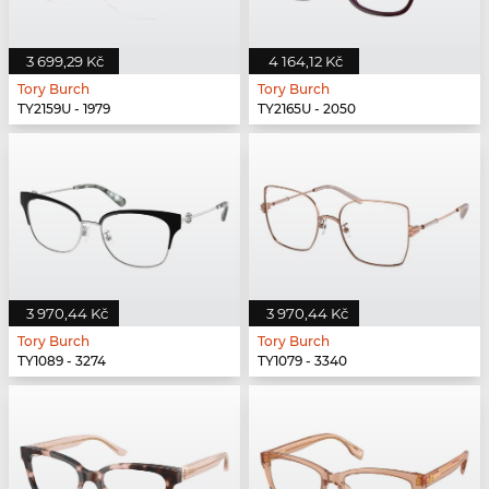
3 699,29 Kč
4 164,12 Kč
Tory Burch
Tory Burch
TY2159U - 1979
TY2165U - 2050
3 970,44 Kč
3 970,44 Kč
Tory Burch
Tory Burch
TY1089 - 3274
TY1079 - 3340