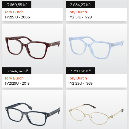
3 660,55 Kč
3 854,23 Kč
Tory Burch
Tory Burch
TY2151U - 2006
TY2151U - 1728
3 544,34 Kč
3 350,66 Kč
Tory Burch
Tory Burch
TY2129U - 2018
TY2129U - 1969