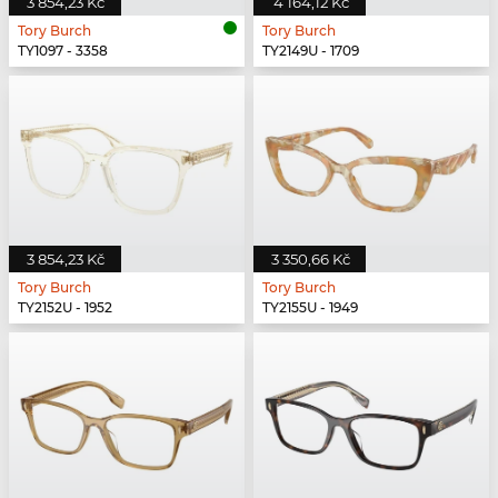
3 854,23 Kč
4 164,12 Kč
Tory Burch
Tory Burch
TY1097 - 3358
TY2149U - 1709
3 854,23 Kč
3 350,66 Kč
Tory Burch
Tory Burch
TY2152U - 1952
TY2155U - 1949