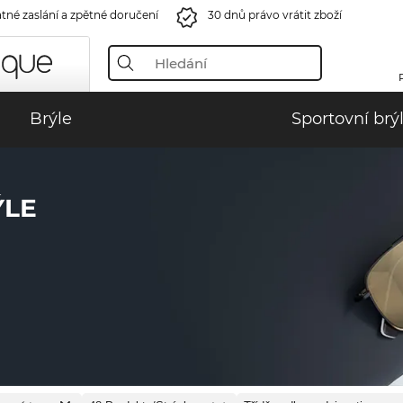
tné zaslání a zpětné doručení
30 dnů právo vrátit zboží
Brýle
Sportovní brý
ÝLE