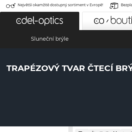
Největší okamžitě dostupný sortiment v Evropě!
Bezpla
Sluneční brýle
TRAPÉZOVÝ TVAR ČTECÍ BR