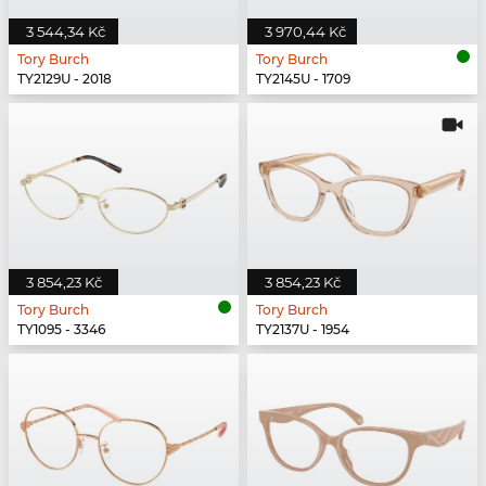
3 544,34 Kč
3 970,44 Kč
Tory Burch
Tory Burch
TY2129U - 2018
TY2145U - 1709
3 854,23 Kč
3 854,23 Kč
Tory Burch
Tory Burch
TY1095 - 3346
TY2137U - 1954