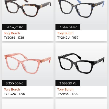
3 854,23 Kč
3 544,34 Kč
Tory Burch
Tory Burch
TY2084 - 1728
TY2142U - 1957
3 350,66 Kč
3 699,29 Kč
Tory Burch
Tory Burch
TY2142U - 1990
TY2159U - 1709