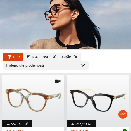
Filtr
850
Brýle
184
4 357,80 Kč
4 357,80 Kč