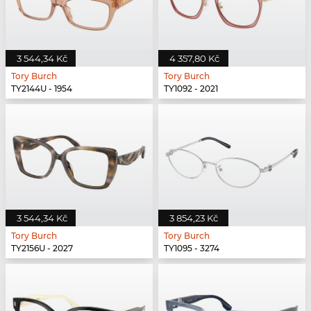
3 544,34 Kč
4 357,80 Kč
Tory Burch
Tory Burch
TY2144U - 1954
TY1092 - 2021
3 544,34 Kč
3 854,23 Kč
Tory Burch
Tory Burch
TY2156U - 2027
TY1095 - 3274