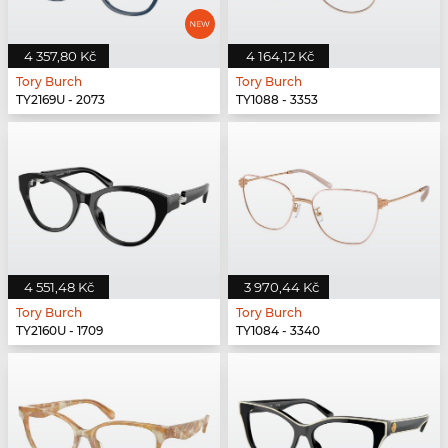
4 357,80 Kč
4 164,12 Kč
Tory Burch
Tory Burch
TY2169U - 2073
TY1088 - 3353
4 551,48 Kč
3 970,44 Kč
Tory Burch
Tory Burch
TY2160U - 1709
TY1084 - 3340