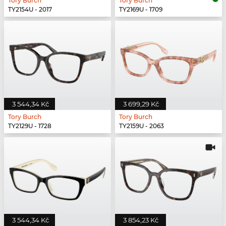
Tory Burch
Tory Burch
TY2154U - 2017
TY2169U - 1709
3 544,34 Kč
3 699,29 Kč
Tory Burch
Tory Burch
TY2129U - 1728
TY2159U - 2063
3 544,34 Kč
3 854,23 Kč