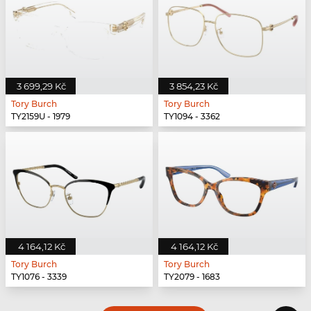
3 699,29 Kč
3 854,23 Kč
Tory Burch
Tory Burch
TY2159U - 1979
TY1094 - 3362
4 164,12 Kč
4 164,12 Kč
Tory Burch
Tory Burch
TY1076 - 3339
TY2079 - 1683