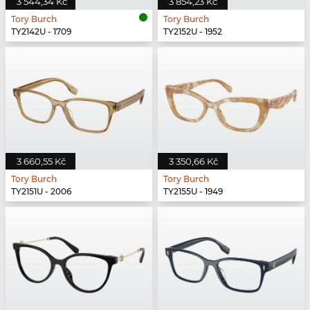
3 544,34 Kč
3 854,23 Kč
Tory Burch
Tory Burch
TY2142U - 1709
TY2152U - 1952
3 660,55 Kč
3 350,66 Kč
Tory Burch
Tory Burch
TY2151U - 2006
TY2155U - 1949