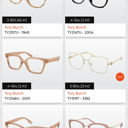
3 350,66 Kč
4 164,12 Kč
Tory Burch
Tory Burch
TY2157U - 1949
TY2147U - 2004
4 164,12 Kč
3 854,23 Kč
Tory Burch
Tory Burch
TY2148U - 2001
TY1097 - 3362